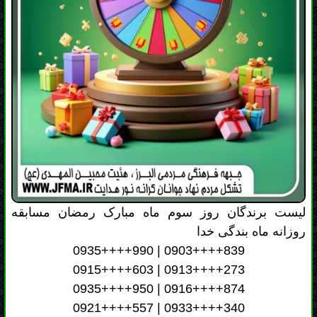
لیست برندگان روز سوم ماه مبارک رمضان مسابقه
روزانه ماه بندگی خدا
0935++++990 | 0903++++839
0915++++603 | 0913++++273
0935++++950 | 0916++++874
0921++++557 | 0933++++340
0990++++136 | 0911++++680
0917++++836 | 0912++++063
با برندگان این رویداد، از سوی سازمان عقیدتی سیاسی
ارتش جمهوری اسلامی ایران، به منظور تقدیم هدایا،
تماس گرفته خواهد شد. امید است این هدیه، یادگاری
خوشایند از همراهی ارزشمندشان باشد.