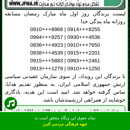
0936+++4923 | 0910+++7650
0938+++4539 | 0915+++2201
0915+++5883 | 0993+++2461
0913+++1279 | 0910+++1250
با برندگان این رویداد، از سوی سازمان عقیدتی سیاسی
ارتش جمهوری اسلامی ایران، به منظور تقدیم هدایا،
تماس گرفته خواهد شد. امید است این هدیه، یادگاری
خوشایند از همراهی ارزشمندشان باشد.
تعداد بازدید: 63 نفر - زمان ارسال: جمعه 08 اسفند 1404 ساعت:
11:45
ثبت نظر: 0 نظر ثبت
( امتیاز کل 0 توسط 0
شده
نفر)
تمام حقوق این وبگاه متعلق است به
جبهه فرهنگی مردمی البرز
بِسْمِ اللَّهِ الرَّحْمٰنِ الرَّحِيمِ