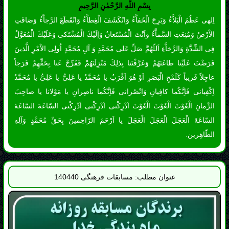
عاجِلاً قَريباً كَلَمْحِ الْبَصَرِ اَوْ هُوَ اَقْرَبُ يا مُحَمَّدُ يا عَلِىُّ يا عَلِىُّ يا مُحَمَّدُ
اِكْفِيانى فَاِنَّكُما كافِيانِ وَانْصُرانى فَاِنَّكُما ناصِرانِ يا مَوْلانا يا صاحِبَ
الزَّمانِ الْغَوْثَ الْغَوْثَ الْغَوْثَ اَدْرِكْنى اَدْرِكْنى اَدْرِكْنى السّاعَةَ السّاعَةَ
السّاعَةَ الْعَجَلَ الْعَجَلَ الْعَجَلَ يا اَرْحَمَ الرّاحِمينَ بِحَقِّ مُحَمَّدٍ وَآلِهِ
الطّاهِرين.
عنوان مطلب: مسابقات فرهنگی 140440