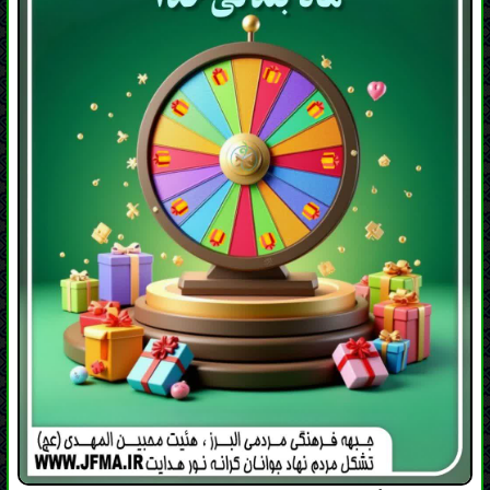
لیست برندگان روز ششم ماه مبارک رمضان مسابقه
روزانه ماه بندگی خدا
0915+++9356 | 0913+++0457
0917+++5564 | 0917+++2287
0990+++2361 | 0935+++1269
0902+++1077 | 0936+++9775