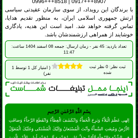
11:47
ثبت نظر: 0 نظر ثبت
( امتیاز کل 1 توسط 1
شده
نفر)
بِسْمِ اللَّهِ الرَّحْمٰنِ الرَّحِيمِ
اِلهى عَظُمَ الْبَلاَّءُ وَبَرِحَ الْخَفاَّءُ وَانْكَشَفَ الْغِطاَّءُ وَانْقَطَعَ الرَّجاَّءُ وَضاقَتِ
الاْرْضُ وَمُنِعَتِ السَّماَّءُ واَنْتَ الْمُسْتَعانُ وَاِلَيْكَ الْمُشْتَكى وَعَلَيْكَ الْمُعَوَّلُ
فِى الشِّدَّةِ وَالرَّخاَّءِ اَللّهُمَّ صَلِّ عَلى مُحَمَّدٍ وَ آلِ مُحَمَّدٍ اُولِى الاْمْرِ الَّذينَ
فَرَضْتَ عَلَيْنا طاعَتَهُمْ وَعَرَّفْتَنا بِذلِكَ مَنْزِلَتَهُمْ فَفَرِّجْ عَنا بِحَقِّهِمْ فَرَجاً
عاجِلاً قَريباً كَلَمْحِ الْبَصَرِ اَوْ هُوَ اَقْرَبُ يا مُحَمَّدُ يا عَلِىُّ يا عَلِىُّ يا مُحَمَّدُ
اِكْفِيانى فَاِنَّكُما كافِيانِ وَانْصُرانى فَاِنَّكُما ناصِرانِ يا مَوْلانا يا صاحِبَ
الزَّمانِ الْغَوْثَ الْغَوْثَ الْغَوْثَ اَدْرِكْنى اَدْرِكْنى اَدْرِكْنى السّاعَةَ السّاعَةَ
السّاعَةَ الْعَجَلَ الْعَجَلَ الْعَجَلَ يا اَرْحَمَ الرّاحِمينَ بِحَقِّ مُحَمَّدٍ وَآلِهِ