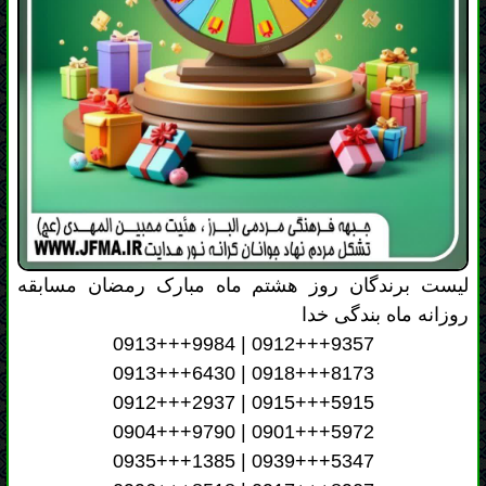
لیست برندگان روز هشتم ماه مبارک رمضان مسابقه
روزانه ماه بندگی خدا
0913+++9984 | 0912+++9357
0913+++6430 | 0918+++8173
0912+++2937 | 0915+++5915
0904+++9790 | 0901+++5972
0935+++1385 | 0939+++5347
0996+++8518 | 0917+++8907
با برندگان این رویداد، از سوی سازمان عقیدتی سیاسی
ارتش جمهوری اسلامی ایران، به منظور تقدیم هدایا،
تماس گرفته خواهد شد. امید است این هدیه، یادگاری
خوشایند از همراهی ارزشمندشان باشد.
تعداد بازدید: 45 نفر - زمان ارسال: جمعه 08 اسفند 1404 ساعت: