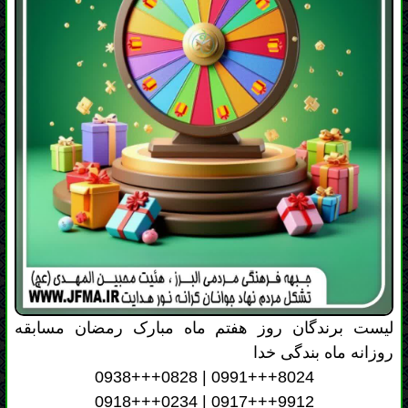
لیست برندگان روز هفتم ماه مبارک رمضان مسابقه
روزانه ماه بندگی خدا
0938+++0828 | 0991+++8024
0918+++0234 | 0917+++9912
0930+++8028 | 0917+++0237
0913+++2673 | 0912+++2621
0911+++9216 | 0991+++5355
0993+++8168 | 0913+++8328
با برندگان این رویداد، از سوی سازمان عقیدتی سیاسی