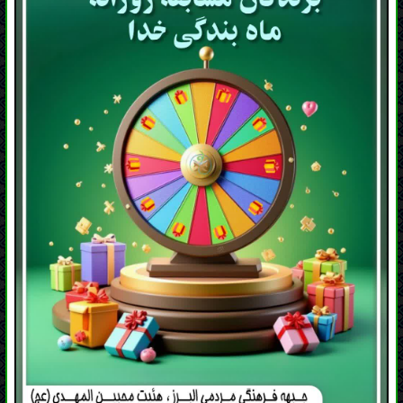
لیست برندگان روز اول ماه مبارک رمضان مسابقه
روزانه ماه بندگی خدا
0910+++8968 | 0914+++8255
0994+++9257 | 0930+++4536