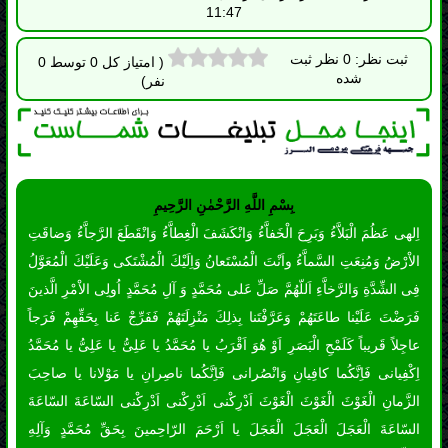
بِسْمِ اللَّهِ الرَّحْمٰنِ الرَّحِيمِ
اِلهى عَظُمَ الْبَلاَّءُ وَبَرِحَ الْخَفاَّءُ وَانْكَشَفَ الْغِطاَّءُ وَانْقَطَعَ الرَّجاَّءُ وَضاقَتِ
الاْرْضُ وَمُنِعَتِ السَّماَّءُ واَنْتَ الْمُسْتَعانُ وَاِلَيْكَ الْمُشْتَكى وَعَلَيْكَ الْمُعَوَّلُ
فِى الشِّدَّةِ وَالرَّخاَّءِ اَللّهُمَّ صَلِّ عَلى مُحَمَّدٍ وَ آلِ مُحَمَّدٍ اُولِى الاْمْرِ الَّذينَ
فَرَضْتَ عَلَيْنا طاعَتَهُمْ وَعَرَّفْتَنا بِذلِكَ مَنْزِلَتَهُمْ فَفَرِّجْ عَنا بِحَقِّهِمْ فَرَجاً
عاجِلاً قَريباً كَلَمْحِ الْبَصَرِ اَوْ هُوَ اَقْرَبُ يا مُحَمَّدُ يا عَلِىُّ يا عَلِىُّ يا مُحَمَّدُ
اِكْفِيانى فَاِنَّكُما كافِيانِ وَانْصُرانى فَاِنَّكُما ناصِرانِ يا مَوْلانا يا صاحِبَ
الزَّمانِ الْغَوْثَ الْغَوْثَ الْغَوْثَ اَدْرِكْنى اَدْرِكْنى اَدْرِكْنى السّاعَةَ السّاعَةَ
السّاعَةَ الْعَجَلَ الْعَجَلَ الْعَجَلَ يا اَرْحَمَ الرّاحِمينَ بِحَقِّ مُحَمَّدٍ وَآلِهِ
الطّاهِرين.
عنوان مطلب: مسابقات فرهنگی 140435