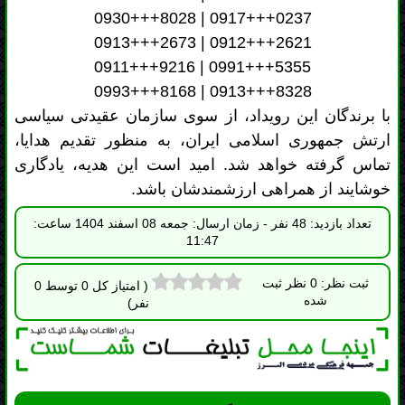
ارتش جمهوری اسلامی ایران، به منظور تقدیم هدایا،
تماس گرفته خواهد شد. امید است این هدیه، یادگاری
خوشایند از همراهی ارزشمندشان باشد.
تعداد بازدید: 48 نفر - زمان ارسال: جمعه 08 اسفند 1404 ساعت:
11:47
ثبت نظر: 0 نظر ثبت
( امتیاز کل 0 توسط 0
شده
نفر)
بِسْمِ اللَّهِ الرَّحْمٰنِ الرَّحِيمِ
اِلهى عَظُمَ الْبَلاَّءُ وَبَرِحَ الْخَفاَّءُ وَانْكَشَفَ الْغِطاَّءُ وَانْقَطَعَ الرَّجاَّءُ وَضاقَتِ
الاْرْضُ وَمُنِعَتِ السَّماَّءُ واَنْتَ الْمُسْتَعانُ وَاِلَيْكَ الْمُشْتَكى وَعَلَيْكَ الْمُعَوَّلُ
فِى الشِّدَّةِ وَالرَّخاَّءِ اَللّهُمَّ صَلِّ عَلى مُحَمَّدٍ وَ آلِ مُحَمَّدٍ اُولِى الاْمْرِ الَّذينَ
فَرَضْتَ عَلَيْنا طاعَتَهُمْ وَعَرَّفْتَنا بِذلِكَ مَنْزِلَتَهُمْ فَفَرِّجْ عَنا بِحَقِّهِمْ فَرَجاً