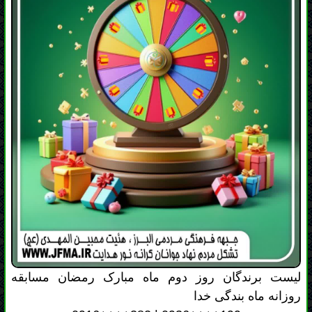
لیست برندگان روز دوم ماه مبارک رمضان مسابقه
روزانه ماه بندگی خدا
0916++++382 | 0936++++199
0903++++862 | 0992++++320
0911++++826 | 0915++++102
0919++++832 | 0905++++126
0938++++733 | 0937++++362
0930++++918 | 0990++++395