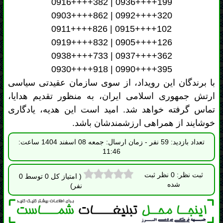
با برندگان این رویداد، از سوی سازمان عقیدتی سیاسی
ارتش جمهوری اسلامی ایران، به منظور تقدیم هدایا،
تماس گرفته خواهد شد. امید است این هدیه، یادگاری
خوشایند از همراهی ارزشمندشان باشد.
تعداد بازدید: 59 نفر - زمان ارسال: جمعه 08 اسفند 1404 ساعت:
11:46
ثبت نظر: 0 نظر ثبت
( امتیاز کل 0 توسط 0
شده
نفر)
بِسْمِ اللَّهِ الرَّحْمٰنِ الرَّحِيمِ
اِلهى عَظُمَ الْبَلاَّءُ وَبَرِحَ الْخَفاَّءُ وَانْكَشَفَ الْغِطاَّءُ وَانْقَطَعَ الرَّجاَّءُ وَضاقَتِ
الاْرْضُ وَمُنِعَتِ السَّماَّءُ واَنْتَ الْمُسْتَعانُ وَاِلَيْكَ الْمُشْتَكى وَعَلَيْكَ الْمُعَوَّلُ
فِى الشِّدَّةِ وَالرَّخاَّءِ اَللّهُمَّ صَلِّ عَلى مُحَمَّدٍ وَ آلِ مُحَمَّدٍ اُولِى الاْمْرِ الَّذينَ