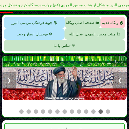
ین المهدی (عج) چهارصددستگاه کرج و تشکل مردم نهاد جوانان کرانه نور هدایت و 
🏠 وبگاه قدیم
🏡 صفحه اصلی وبگاه
📚 جبهه فرهنگی مردمی البرز
🕌 هیئت محبین المهدی عجل الله
⚽ فوتسال انصار ولایت
💬 تماس با ما
❮
❯
3 / 13
تلویزیون اینترنتی هور
وبگاه امام خمینی (ره)
وبگاه شهید امام خامنه‌ای