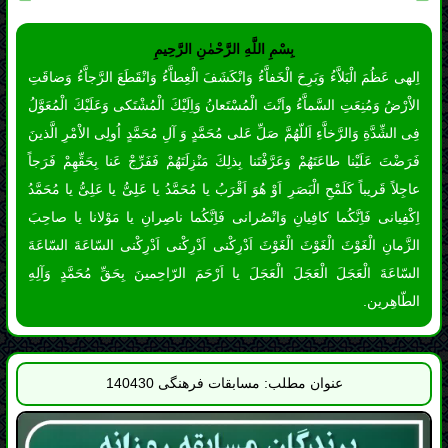
فَرَضْتَ عَلَيْنا طاعَتَهُمْ وَعَرَّفْتَنا بِذلِكَ مَنْزِلَتَهُمْ فَفَرِّجْ عَنا بِحَقِّهِمْ فَرَجاً
عاجِلاً قَريباً كَلَمْحِ الْبَصَرِ اَوْ هُوَ اَقْرَبُ يا مُحَمَّدُ يا عَلِىُّ يا عَلِىُّ يا مُحَمَّدُ
اِكْفِيانى فَاِنَّكُما كافِيانِ وَانْصُرانى فَاِنَّكُما ناصِرانِ يا مَوْلانا يا صاحِبَ
الزَّمانِ الْغَوْثَ الْغَوْثَ الْغَوْثَ اَدْرِكْنى اَدْرِكْنى اَدْرِكْنى السّاعَةَ السّاعَةَ
السّاعَةَ الْعَجَلَ الْعَجَلَ الْعَجَلَ يا اَرْحَمَ الرّاحِمينَ بِحَقِّ مُحَمَّدٍ وَآلِهِ
الطّاهِرين.
عنوان مطلب: مسابقات فرهنگی 140430