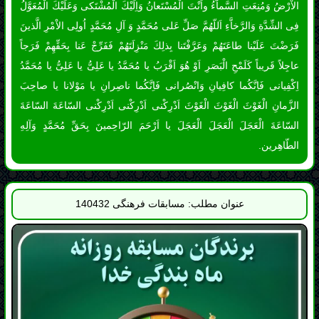
السّاعَةَ الْعَجَلَ الْعَجَلَ الْعَجَلَ يا اَرْحَمَ الرّاحِمينَ بِحَقِّ مُحَمَّدٍ وَآلِهِ
الطّاهِرين.
عنوان مطلب: مسابقات فرهنگی 140432