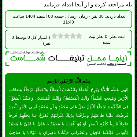
بِسْمِ اللَّهِ الرَّحْمٰنِ الرَّحِيمِ
اِلهى عَظُمَ الْبَلاَّءُ وَبَرِحَ الْخَفاَّءُ وَانْكَشَفَ الْغِطاَّءُ وَانْقَطَعَ الرَّجاَّءُ وَضاقَتِ
الاْرْضُ وَمُنِعَتِ السَّماَّءُ واَنْتَ الْمُسْتَعانُ وَاِلَيْكَ الْمُشْتَكى وَعَلَيْكَ الْمُعَوَّلُ
فِى الشِّدَّةِ وَالرَّخاَّءِ اَللّهُمَّ صَلِّ عَلى مُحَمَّدٍ وَ آلِ مُحَمَّدٍ اُولِى الاْمْرِ الَّذينَ
فَرَضْتَ عَلَيْنا طاعَتَهُمْ وَعَرَّفْتَنا بِذلِكَ مَنْزِلَتَهُمْ فَفَرِّجْ عَنا بِحَقِّهِمْ فَرَجاً
عاجِلاً قَريباً كَلَمْحِ الْبَصَرِ اَوْ هُوَ اَقْرَبُ يا مُحَمَّدُ يا عَلِىُّ يا عَلِىُّ يا مُحَمَّدُ
اِكْفِيانى فَاِنَّكُما كافِيانِ وَانْصُرانى فَاِنَّكُما ناصِرانِ يا مَوْلانا يا صاحِبَ
الزَّمانِ الْغَوْثَ الْغَوْثَ الْغَوْثَ اَدْرِكْنى اَدْرِكْنى اَدْرِكْنى السّاعَةَ السّاعَةَ
السّاعَةَ الْعَجَلَ الْعَجَلَ الْعَجَلَ يا اَرْحَمَ الرّاحِمينَ بِحَقِّ مُحَمَّدٍ وَآلِهِ
الطّاهِرين.