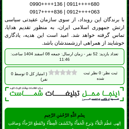
تعداد بازدید: 52 نفر - زمان ارسال: جمعه 08 اسفند 1404 ساعت:
11:46
ثبت نظر: 0 نظر ثبت
( امتیاز کل 0 توسط 0
شده
نفر)
بِسْمِ اللَّهِ الرَّحْمٰنِ الرَّحِيمِ
اِلهى عَظُمَ الْبَلاَّءُ وَبَرِحَ الْخَفاَّءُ وَانْكَشَفَ الْغِطاَّءُ وَانْقَطَعَ الرَّجاَّءُ وَضاقَتِ
الاْرْضُ وَمُنِعَتِ السَّماَّءُ واَنْتَ الْمُسْتَعانُ وَاِلَيْكَ الْمُشْتَكى وَعَلَيْكَ الْمُعَوَّلُ
فِى الشِّدَّةِ وَالرَّخاَّءِ اَللّهُمَّ صَلِّ عَلى مُحَمَّدٍ وَ آلِ مُحَمَّدٍ اُولِى الاْمْرِ الَّذينَ
فَرَضْتَ عَلَيْنا طاعَتَهُمْ وَعَرَّفْتَنا بِذلِكَ مَنْزِلَتَهُمْ فَفَرِّجْ عَنا بِحَقِّهِمْ فَرَجاً
عاجِلاً قَريباً كَلَمْحِ الْبَصَرِ اَوْ هُوَ اَقْرَبُ يا مُحَمَّدُ يا عَلِىُّ يا عَلِىُّ يا مُحَمَّدُ
اِكْفِيانى فَاِنَّكُما كافِيانِ وَانْصُرانى فَاِنَّكُما ناصِرانِ يا مَوْلانا يا صاحِبَ
الزَّمانِ الْغَوْثَ الْغَوْثَ الْغَوْثَ اَدْرِكْنى اَدْرِكْنى اَدْرِكْنى السّاعَةَ السّاعَةَ