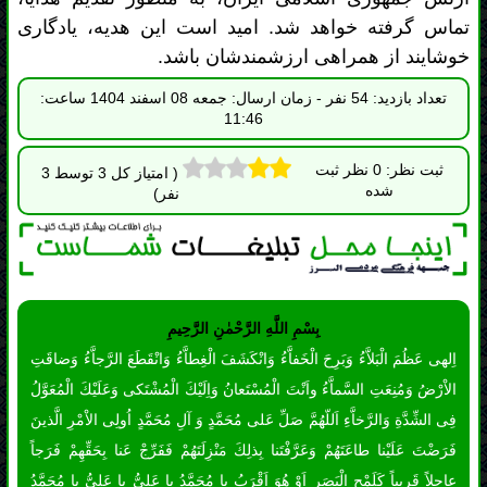
ثبت نظر: 0 نظر ثبت
( امتیاز کل 3 توسط 3
شده
نفر)
بِسْمِ اللَّهِ الرَّحْمٰنِ الرَّحِيمِ
اِلهى عَظُمَ الْبَلاَّءُ وَبَرِحَ الْخَفاَّءُ وَانْكَشَفَ الْغِطاَّءُ وَانْقَطَعَ الرَّجاَّءُ وَضاقَتِ
الاْرْضُ وَمُنِعَتِ السَّماَّءُ واَنْتَ الْمُسْتَعانُ وَاِلَيْكَ الْمُشْتَكى وَعَلَيْكَ الْمُعَوَّلُ
فِى الشِّدَّةِ وَالرَّخاَّءِ اَللّهُمَّ صَلِّ عَلى مُحَمَّدٍ وَ آلِ مُحَمَّدٍ اُولِى الاْمْرِ الَّذينَ
فَرَضْتَ عَلَيْنا طاعَتَهُمْ وَعَرَّفْتَنا بِذلِكَ مَنْزِلَتَهُمْ فَفَرِّجْ عَنا بِحَقِّهِمْ فَرَجاً
عاجِلاً قَريباً كَلَمْحِ الْبَصَرِ اَوْ هُوَ اَقْرَبُ يا مُحَمَّدُ يا عَلِىُّ يا عَلِىُّ يا مُحَمَّدُ
اِكْفِيانى فَاِنَّكُما كافِيانِ وَانْصُرانى فَاِنَّكُما ناصِرانِ يا مَوْلانا يا صاحِبَ
الزَّمانِ الْغَوْثَ الْغَوْثَ الْغَوْثَ اَدْرِكْنى اَدْرِكْنى اَدْرِكْنى السّاعَةَ السّاعَةَ
السّاعَةَ الْعَجَلَ الْعَجَلَ الْعَجَلَ يا اَرْحَمَ الرّاحِمينَ بِحَقِّ مُحَمَّدٍ وَآلِهِ
الطّاهِرين.