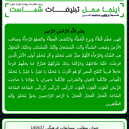
الاْرْضُ وَمُنِعَتِ السَّماَّءُ واَنْتَ الْمُسْتَعانُ وَاِلَيْكَ الْمُشْتَكى وَعَلَيْكَ الْمُعَوَّلُ
فِى الشِّدَّةِ وَالرَّخاَّءِ اَللّهُمَّ صَلِّ عَلى مُحَمَّدٍ وَ آلِ مُحَمَّدٍ اُولِى الاْمْرِ الَّذينَ
فَرَضْتَ عَلَيْنا طاعَتَهُمْ وَعَرَّفْتَنا بِذلِكَ مَنْزِلَتَهُمْ فَفَرِّجْ عَنا بِحَقِّهِمْ فَرَجاً
عاجِلاً قَريباً كَلَمْحِ الْبَصَرِ اَوْ هُوَ اَقْرَبُ يا مُحَمَّدُ يا عَلِىُّ يا عَلِىُّ يا مُحَمَّدُ
اِكْفِيانى فَاِنَّكُما كافِيانِ وَانْصُرانى فَاِنَّكُما ناصِرانِ يا مَوْلانا يا صاحِبَ
الزَّمانِ الْغَوْثَ الْغَوْثَ الْغَوْثَ اَدْرِكْنى اَدْرِكْنى اَدْرِكْنى السّاعَةَ السّاعَةَ
السّاعَةَ الْعَجَلَ الْعَجَلَ الْعَجَلَ يا اَرْحَمَ الرّاحِمينَ بِحَقِّ مُحَمَّدٍ وَآلِهِ
الطّاهِرين.
عنوان مطلب: مسابقات فرهنگی 140437