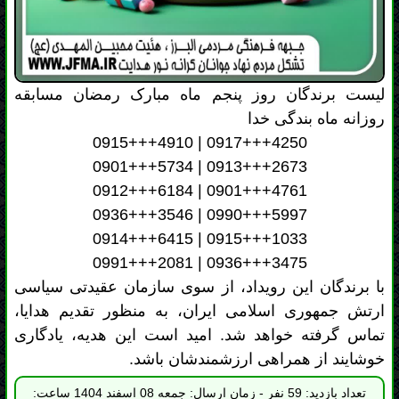
0915+++4910 | 0917+++4250
0901+++5734 | 0913+++2673
0912+++6184 | 0901+++4761
0936+++3546 | 0990+++5997
0914+++6415 | 0915+++1033
0991+++2081 | 0936+++3475
با برندگان این رویداد، از سوی سازمان عقیدتی سیاسی
ارتش جمهوری اسلامی ایران، به منظور تقدیم هدایا،
تماس گرفته خواهد شد. امید است این هدیه، یادگاری
خوشایند از همراهی ارزشمندشان باشد.
تعداد بازدید: 59 نفر - زمان ارسال: جمعه 08 اسفند 1404 ساعت:
11:47
ثبت نظر: 0 نظر ثبت
( امتیاز کل 0 توسط 0
شده
نفر)