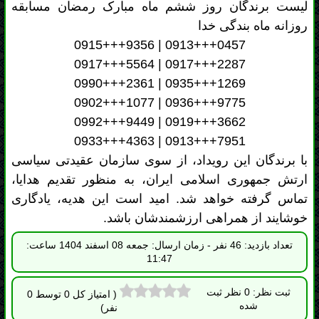
0992+++9449 | 0919+++3662
0933+++4363 | 0913+++7951
با برندگان این رویداد، از سوی سازمان عقیدتی سیاسی
ارتش جمهوری اسلامی ایران، به منظور تقدیم هدایا،
تماس گرفته خواهد شد. امید است این هدیه، یادگاری
خوشایند از همراهی ارزشمندشان باشد.
تعداد بازدید: 46 نفر - زمان ارسال: جمعه 08 اسفند 1404 ساعت:
11:47
ثبت نظر: 0 نظر ثبت
( امتیاز کل 0 توسط 0
شده
نفر)
بِسْمِ اللَّهِ الرَّحْمٰنِ الرَّحِيمِ
اِلهى عَظُمَ الْبَلاَّءُ وَبَرِحَ الْخَفاَّءُ وَانْكَشَفَ الْغِطاَّءُ وَانْقَطَعَ الرَّجاَّءُ وَضاقَتِ