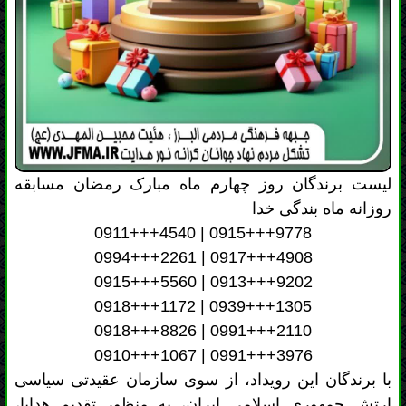
لیست برندگان روز چهارم ماه مبارک رمضان مسابقه
روزانه ماه بندگی خدا
0911+++4540 | 0915+++9778
0994+++2261 | 0917+++4908
0915+++5560 | 0913+++9202
0918+++1172 | 0939+++1305
0918+++8826 | 0991+++2110
0910+++1067 | 0991+++3976
با برندگان این رویداد، از سوی سازمان عقیدتی سیاسی
ارتش جمهوری اسلامی ایران، به منظور تقدیم هدایا،
تماس گرفته خواهد شد. امید است این هدیه، یادگاری
خوشایند از همراهی ارزشمندشان باشد.
تعداد بازدید: 54 نفر - زمان ارسال: جمعه 08 اسفند 1404 ساعت:
11:46